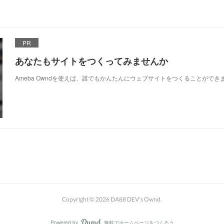
PR
あなたもサイトをつくってみませんか
Ameba Owndを使えば、誰でもかんたんにウェブサイトをつくることができ
Copyright ©
2026
DA88 DEV's Ownd
.
Powered by
無料でホームページをつくろう